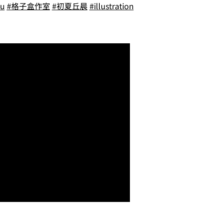
yu
#格子盒作室
#初夏丘晨
#illustration