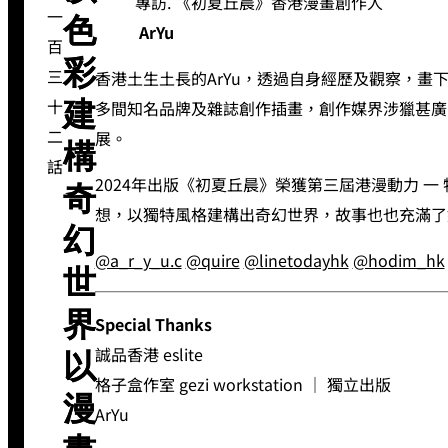
專訪. 《初夏丘晨》香港漫畫創作人
一
色
ArYu
百
彩
三
香港土生土長的ArYu，透過自身經歷及觀察，畫
十
多間知名品牌及雜誌創作插畫，創作媒界涉獵甚廣
建
二
展。
構
話
2024年出版《初夏丘晨》榮獲第三屆港漫動力 一
奇
想，以獨特風格建構出奇幻世界，故事也也充滿了
幻
@a_r_y_u.c
@quire
@linetodayhk
@hodim_hk
世
界
Special Thanks
誠品香港 eslite
以
格子盒作室 gezi workstation ｜ 獨立出版
漫
ArYu