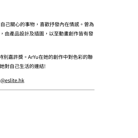
下自己關心的事物，喜歡抒發內在情感。曾為
，由產品設計及插圖，以至動畫創作皆有發
 特別嘉許獎。ArYu在她的創作中對色彩的聯
她對自己生活的連結!
@eslite.hk