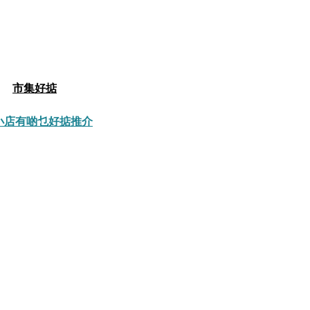
市集好掂
小店有啲乜
好掂推介