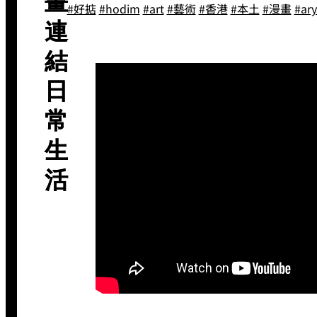
畫
#好掂
#hodim
#art
#藝術
#香港
#本土
#漫畫
#ar
連
結
日
常
生
活