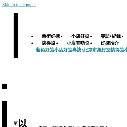
Skip to the content
藝術好掂
小店好掂
專訪•紀錄
搞得掂
小店有啲乜
好掂推介
藝術好掂
小店好掂
專訪•紀錄
市集好掂
搞得掂
以
第