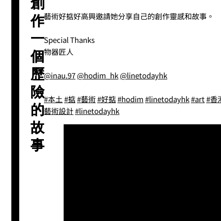
創
藝術好掂好高興邀請她分享自己的創作靈感和故事。
作
一
Special Thanks
物器匠人
個
歷
@inau.97
@hodim_hk
@linetodayhk
險
#本土
#掂
#藝術
#好掂
#hodim
#linetodayhk
#art
#香
的
藝術設計
#linetodayhk
故
事