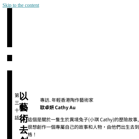
Skip to the content
以
第
專訪. 年輕香港陶作藝術家
三
藝
歐卓妍 Cathy Au
十
術
話
這個是關於一隻生於異境兔子(小琪 Cathy)的歷險故事
很想創作一個專屬自己的故事和人物，由他們出生去
去
格！