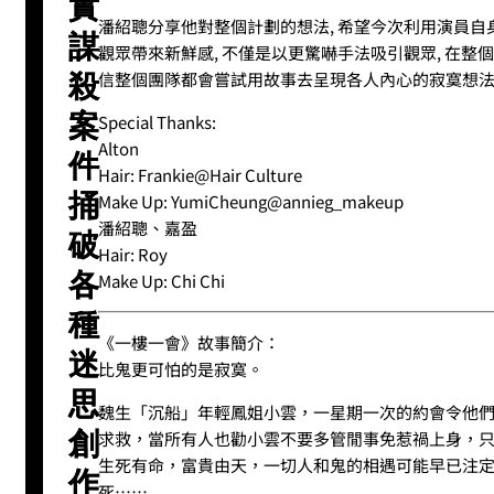
實
潘紹聰分享他對整個計劃的想法, 希望今次利用演員
謀
觀眾帶來新鮮感, 不僅是以更驚嚇手法吸引觀眾, 在整個
信整個團隊都會嘗試用故事去呈現各人內心的寂寞想
殺
案
Special Thanks:
Alton
件
Hair: Frankie@Hair Culture
捅
Make Up: YumiCheung@annieg_makeup
潘紹聰、嘉盈
破
Hair: Roy
各
Make Up: Chi Chi
種
《一樓一會》故事簡介：
迷
比鬼更可怕的是寂寞。
思
魏生「沉船」年輕鳳姐小雲，一星期一次的約會令他
創
求救，當所有人也勸小雲不要多管閒事免惹禍上身，
生死有命，富貴由天，一切人和鬼的相遇可能早已注
作
死……