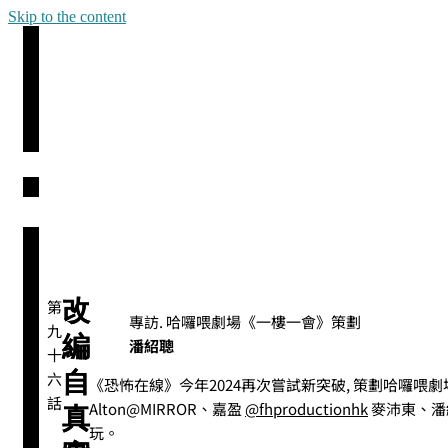
Skip to the content
改
第
專訪. 哈囉喂劇場《一樓一會》策劃
九
編
潘紹聰
十
自
六
《恐怖在線》今年2024再次嘗試新突破, 策劃哈囉喂劇
話
Alton@MIRROR、嘉盈
@fhproductionhk
麥沛東、潘
真
玩。