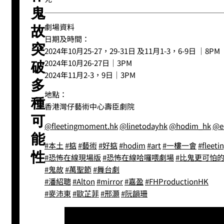
鬼
劇場資料
故
日期及時間：
突
2024年10月25-27，29-31日 及11月1-3，6-9日 ｜8PM
2024年10月26-27日｜3PM
破
2024年11月2-3，9日｜3PM
多
地點：
種
香港灣仔藝術中心壽臣劇院
可
@fleetingmoment.hk
@linetodayhk
@hodim_hk
@e
能
#本土
#掂
#藝術
#好掂
#hodim
#art
#一樓一會
#fleet
性
#恐怖在線現場版
#恐怖在線哈囉喂劇場
#比鬼更可怕
#鬼故
#萬聖節
#舞台劇
#潘紹聰
#Alton
#mirror
#嘉盈
#FHProductionHK
#麥沛東
#歐芷菲
#邢灝
#阮韻珊