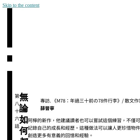
Skip to the content
無
第
專訪. 《M78：年過三十前の78件行李》/ 散文作
八
論
薛晉寧
十
如
六
阿檸的新作，他建議讀者也可以嘗試這個練習，不僅
話
記錄自己的成長和經歷。這種做法可以讓人更珍惜物
何
創造更多有意義的回憶和經驗。