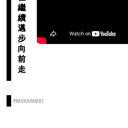
繼
續
邁
步
向
前
走
PREVIOUS
NEXT