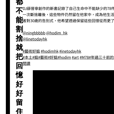
都
DJ薛晉寧創作的新書記錄了自己生命中不能缺少的7
不
一次斷捨離後，這些物件仍然留在他家中，成為他生
能
者對30歲的告別式，他希望透過保留這些回憶從而更
割
@ningbbbbb
@hodim_hk
捨
@linetodayhk
就
#藝術好掂
#hodimhk
#inetodayhk
把
#本土
#掂
#藝術
#好掂
#hodim
#art
#M78
#年過三十前的
閱讀
回
憶
好
好
留
住