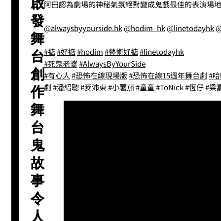
啟
阿田認為劇場的神秘氣氛絕對變成鬼戲最佳的表演場
發
@alwaysbyyourside.hk
@hodim_hk
@linetodayhk
@
舞
#掂
#好掂
#hodim
#藝術好掂
#linetodayhk
台
#死鬼老婆
#AlwaysByYourSide
創
#有心人
#恐怖在線現場版
#恐怖在線15週年舞台劇
#
劇
#潘紹聰
#麥沛東
#小薯茄
#童童
#ToNick
#恆仔
#梁
作
舞
台
鬼
故
事
令
人