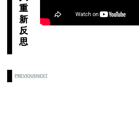
重
新
反
思
PREVIOUS
NEXT
@2025 by HODIM HONG KONG