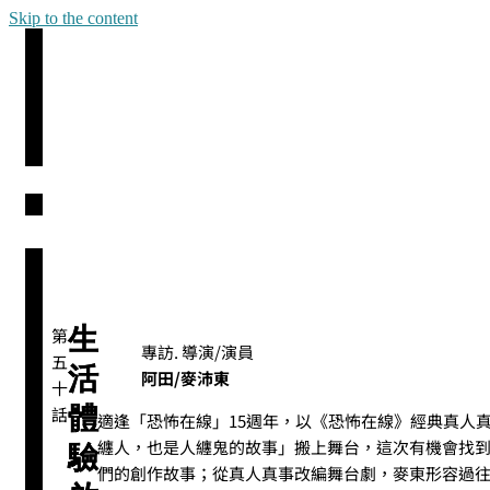
Skip to the content
生
第
專訪. 導演/演員
五
活
阿田/麥沛東
十
體
話
適逢「恐怖在線」15週年，以《恐怖在線》經典真人
纏人，也是人纏鬼的故事」搬上舞台，這次有機會找到
驗
們的創作故事；從真人真事改編舞台劇，麥東形容過