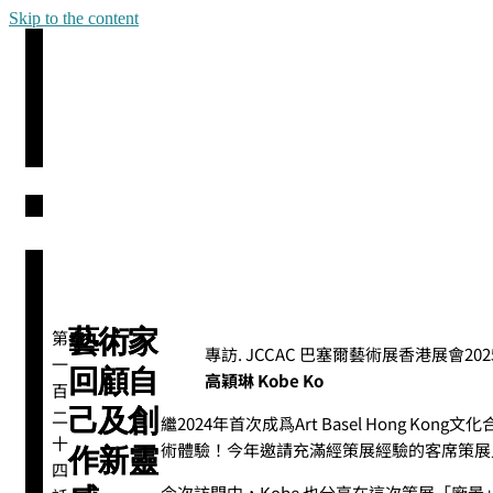
Skip to the content
藝術家
第
專訪. JCCAC 巴塞爾藝術展香港展會20
一
回顧自
高穎琳 Kobe Ko
百
己及創
二
繼2024年首次成爲Art Basel Hong K
十
術體驗！今年邀請充滿經策展經驗的客席策展人
作新靈
四
今次訪問中，Kobe 也分享在這次策展「廠