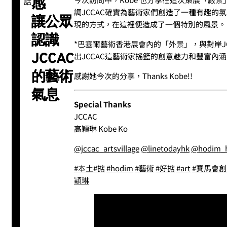
感
話
調JCCAC確實為藝術家們創造了一種有趣的
讓公眾
現的方式，在這裡便造成了一個特別的風景。
認識
*巴塞爾藝術香港展會內的「外景」，與對岸J
JCCAC
出JCCAC這藝術家搖籃的創意魅力和豐富內涵
的藝術
感謝她今次的分享，Thanks Kobe!!
氣息
Special Thanks
JCCAC
高穎琳 Kobe Ko
@jccac_artsvillage
@linetodayhk
@hodim_
#本土
#掂
#hodim
#藝術
#好掂
#art
#賽馬會
穎琳