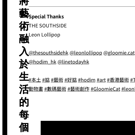
將
藝
Special Thanks
術
THE SOUTHSIDE
Leon Lollipop
融
入
@thesouthsidehk
@leonlollipop
@gloomie.cat
@hodim_hk
@linetodayhk
於
生
#本土
#掂
#藝術
#好掂
#hodim
#art
#香港藝術
#
活
動物畫
#數碼藝術
#藝術創作
#GloomieCat
#leon
的
每
個