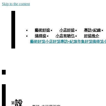
Skip to the content
藝術好掂
小店好掂
專訪•紀錄
搞得掂
小店有啲乜
好掂推介
藝術好掂
小店好掂
專訪•紀錄
市集好掂
搞得掂
設
第