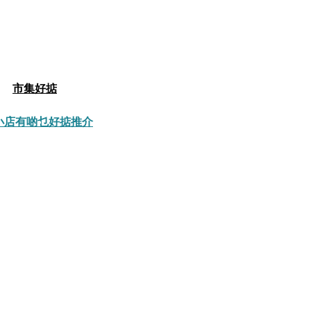
市集好掂
小店有啲乜
好掂推介