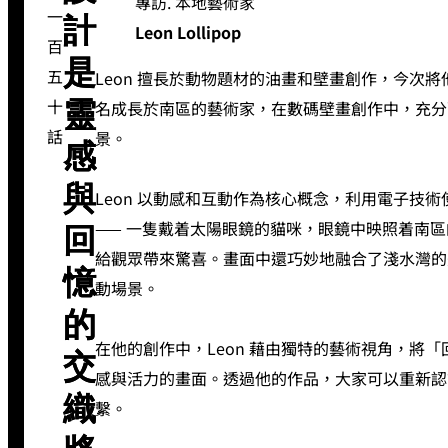
專訪. 本地藝術家
一
計
Leon Lollipop
百
是
五
Leon 擅長於動物題材的油畫和壁畫創作，今次
十
名成長於南區的藝術家，在數碼壁畫創作中，充分
靈
話
景。
感
與
Leon 以動感和互動作為核心概念，利用電子技術使
—— 一隻戴着太陽眼鏡的貓咪，眼鏡中映照着南
回
給觀眾帶來驚喜。畫面中還巧妙地融合了淺水灣的
憶
動場景。
的
在他的創作中，Leon 藉由獨特的藝術視角，將
交
感與活力的畫面。透過他的作品，大家可以重新認
織
繫。