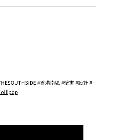
THESOUTHSIDE
#香港南區
#壁畫
#設計
#
lollipop