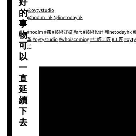
好
@oytystudio
的
@hodim_hk
@linetodayhk
事
#hodim
#掂
#藝術好掂
#art
#藝術設計
#linetodayhk
#
物
革
#oytystudio
#whoiscoming
#年輕工匠
#工匠
#oyty
可
活
以
一
直
延
續
下
去