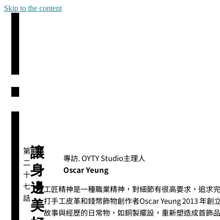
Skip to the content
讓
第
專訪. OYTY Studio主理人
二
身
Oscar Yeung
十
邊
七
工匠精神是一種職業精神，對細節有很高要求，追求
話
打手工皮革和錢幣飾物創作者Oscar Yeung 2013 年
美
故事與經歷的日常物，如銅製擺設，重新塑造成首飾