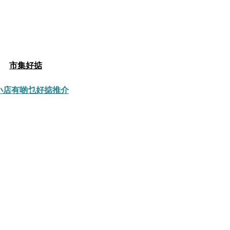
市集好掂
小店有啲乜
好掂推介