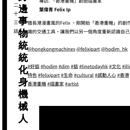
專訪. 「香港重機」創始插畫家
二
邊
葉偉青 Felix Ip
十
事
三
擅長港漫畫風的Felix ，剛開始「香港重機」的
話
識的交通工具，讓我們以另一個角度重新認識自己
物
統
@hongkongmachines
@felixipart
@hodim_hk
統
#好掂
#hodim
#dim
#掂
#linetodayhk
#文化
#il
化
特色
#felixipart
#生命
#cultural
#感動人心
#香港
身
香港重機
#插畫家
#artist
機
械
人