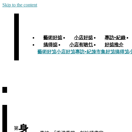
Skip to the content
藝術好掂
小店好掂
專訪•紀錄
搞得掂
小店有啲乜
好掂推介
藝術好掂
小店好掂
專訪•紀錄
市集好掂
搞得掂
身
第