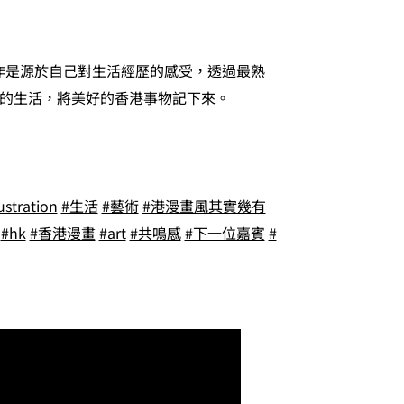
創作是源於自己對生活經歷的感受，透過最熟
的生活，將美好的香港事物記下來。
lustration
#生活
#藝術
#港漫畫風其實幾有
#hk
#香港漫畫
#art
#共鳴感
#下一位嘉賓
#