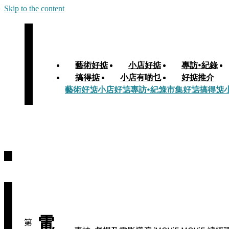
Skip to the content
藝術好掂
小店好掂
專訪•紀錄
搞得掂
小店有啲乜
好掂推介
藝術好掂
小店好掂
專訪•紀錄
市集好掂
搞得掂
電
第