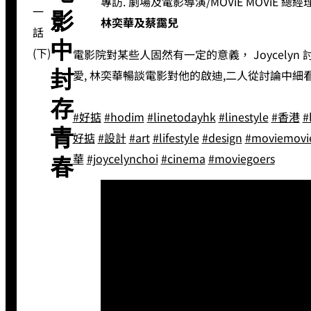
專訪. 劇場及電影導演/MOViE MOViE 總經
一
影
林奕華及蔡靄兒
話
中
(下)
電影院對某些人固然有一定的意義， Joycelyn
愛, 林奕華暢談電影對他的啟迪,二人從討論中細
封
存
#好掂
#hodim
#linetodayhk
#linestyle
#香港
#
青
好掂
#設計
#art
#lifestyle
#design
#moviemovi
華
#joycelynchoi
#cinema
#moviegoers
春