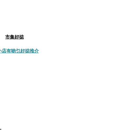
市集好掂
小店有啲乜
好掂推介