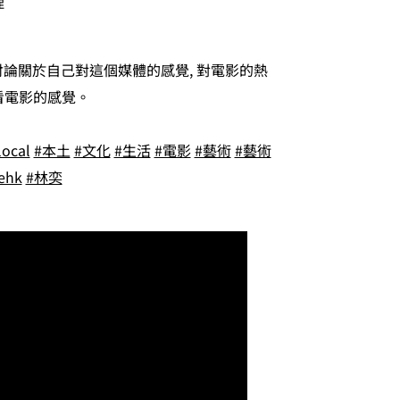
理
 討論關於自己對這個媒體的感覺, 對電影的熱
看電影的感覺。
local
#本土
#文化
#生活
#電影
#藝術
#藝術
ehk
#林奕