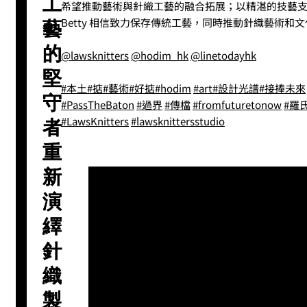
工
希望推動藝術與針織工藝的融合拓展；以精湛的技藝
Betty 相信致力保存傳統工藝，同時推動針織藝術和
藝
的
@lawsknitters
@hodim_hk
@linetodayhk
堅
#本土
#掂
#藝術
#好掂
#hodim
#art
#設計光譜
#接捧未來
守
#PassTheBaton
#過界
#傳檔
#fromfuturetonow
#羅
#LawsKnitters
#lawsknittersstudio
者
重
新
演
繹
針
織
製