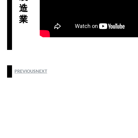
造
業
PREVIOUS
NEXT
@2025 by HODIM HONG KONG