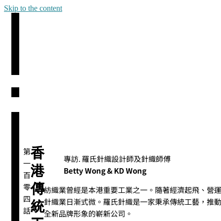
Skip to the content
香
第
專訪. 羅氏針織設計師及針織師傅
一
港
Betty Wong & KD Wong
百
傳
零
紡織業曾經是本港重要工業之一。隨著經濟起飛、營
四
針織業日漸式微。羅氏針織是一家秉承傳統工藝，推
統
話
全新品牌形象的嶄新公司。