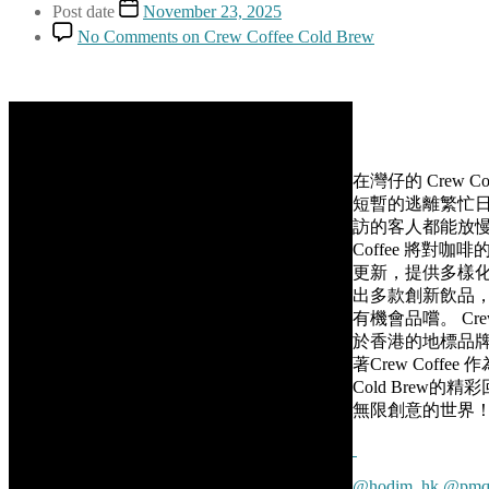
Post date
November 23, 2025
No Comments
on Crew Coffee Cold Brew
在灣仔的 Crew C
短暫的逃離繁忙日
訪的客人都能放慢
Coffee 將
更新，提供多樣
出多款創新飲品，包括
有機會品嚐。 Crew
於香港的地標品
著Crew Coff
Cold Brew
無限創意的世界
@hodim_hk
@pmqh