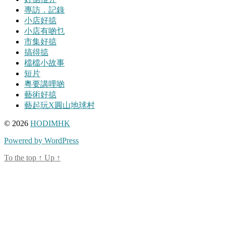
專訪．記錄
小店好掂
小店有啲乜
市集好掂
搞得掂
檔檔小故事
短片
粵要講哩啲
藝術好掂
藝起玩X圓山地球村
© 2026
HODIMHK
Powered by WordPress
To the top
↑
Up
↑