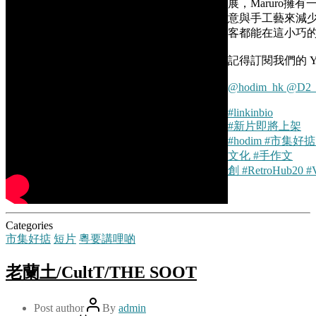
展，Maruro
意與手工藝來減少浪費
客都能在這小巧
記得訂閱我們的 Yo
@hodim_hk
@D2_
#linkinbio
#新片即將上架
#hodim
#市集好掂
文化
#手作文
創
#RetroHub20
#V
Categories
市集好掂
短片
粵要講哩啲
老蘭土/CultT/THE SOOT
Post author
By
admin