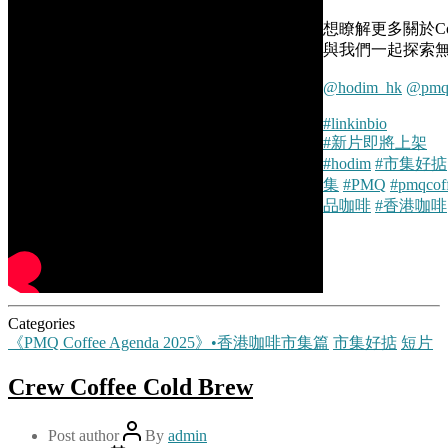
想瞭解更多關於Cof
與我們一起探索
@hodim_hk
@pmqh
#linkinbio
#新片即將上架
#hodim
#市集好掂
集
#PMQ
#pmqcof
品咖啡
#香港咖啡
Categories
《PMQ Coffee Agenda 2025》•香港咖啡市集篇
市集好掂
短片
Crew Coffee Cold Brew
Post author
By
admin