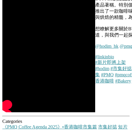
產品著稱。特別值得一
推出了一款咖啡味的
與烘焙的精髓，
想瞭解更多關於BU
道，與我們一起
@hodim_hk
@pmqh
#linkinbio
#新片即將上架
#hodim
#市集好掂
集
#PMQ
#pmqcof
香港咖啡
#Bakery
Categories
《PMQ Coffee Agenda 2025》•香港咖啡市集篇
市集好掂
短片