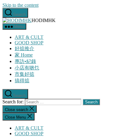
Skip to the content
Search
HODIMHK
Menu
ART & CULT
GOOD SHOP
好掂推介
家 Home
專訪•紀錄
小店有啲乜
市集好掂
搞得掂
Search
Search for:
Close search
Close Menu
ART & CULT
GOOD SHOP