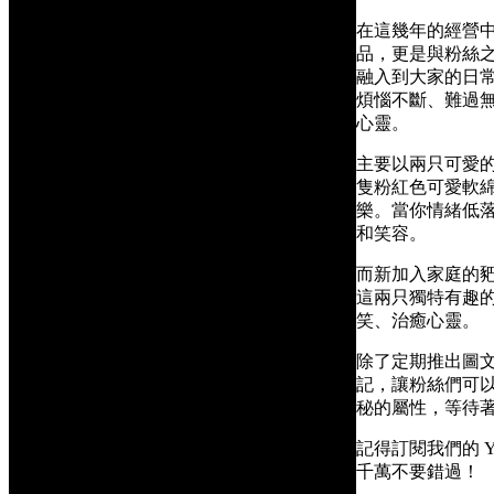
在這幾年的經營中
品，更是與粉絲
融入到大家的日
煩惱不斷、難過無
心靈。
主要以兩只可愛的
隻粉紅色可愛軟
樂。當你情緒低
和笑容。
而新加入家庭的
這兩只獨特有趣的
笑、治癒心靈。
除了定期推出圖文作
記，讓粉絲們可
秘的屬性，等待
記得訂閱我們的 Yo
千萬不要錯過！