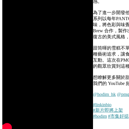
感。
為了進一步開發他
系列以每年PANTONE
味，將色彩與味覺結合
Brew 合作，製作出C
復古的美式風格
甜筒暉的雪糕不單
種藝術追求，讓
互動。這次在PMQ 
的觀眾欣賞到這
想瞭解更多關於
我們的 YouTu
@hodim_hk
@pmqh
#linkinbio
#新片即將上架
#hodim
#市集好掂