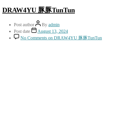
DRAW4YU 豚豚TunTun
Post author
By
admin
Post date
August 13, 2024
No Comments
on DRAW4YU 豚豚TunTun