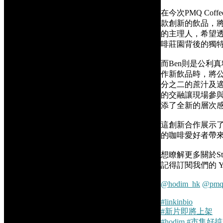
在今次PMQ Coff
款創新的飲品，將咖啡
的主理人，希望
啡莊園背後的獨
而Ben則是公利
作新飲品時，將公
分之二的蔗汁及適
的交融讓現場參
添了全新的層次
這創新合作展示
的咖啡愛好者帶
想瞭解更多關於Sto
記得訂閱我們的 Y
@hodim_hk
@pmqh
#linkinbio
#新片即將上架
#hodim
#市集好掂