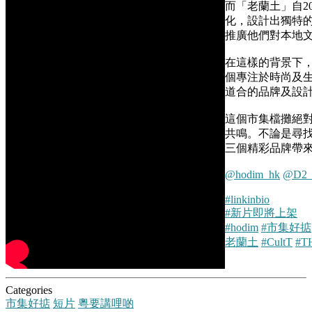
而「老蘭土」自2
化，設計出獨特
推廣他們對本地
在這樣的背景下，
個專注於時尚及生
道合的品牌及設
這個市集檔攤絕
共鳴。不論是尋找
三個精彩品牌帶
@hodim_hk
@D2_
#linkinbio
#新片即將上架
#hodim
#市集好掂
老蘭土
#CultT
#T
Categories
市集好掂
短片
粵要講哩啲