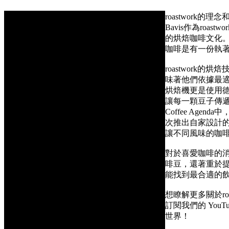
roastwork
Bavis作為roa
的烘焙咖啡文化
咖啡是有一份執
roastwork的烘
味著他們依據最
烘焙機更是使用德
讓每一顆豆子傳遞
Coffee Agen
次推出自家設計
讓不同風味的咖
對於喜愛咖啡的消費
啡豆，還著重於
能找到最合適的
想瞭解更多關於ro
訂閱我們的 You
世界！