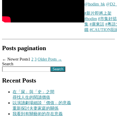
@hodim_hk
@D2_
#新片即將上架
#hodim
#市集好掂
集
#廣東話
#粵語
鐵
#CAUTION貼
Posts pagination
←
Newer
Posts
1
2
3
Older
Posts
→
Search
Search
Recent Posts
在「屎」與「史」之間
尋找人生的閱讀價值
以演讀劇場細談「價值」的意義
重新探討夫妻家庭的關係
我看到有關藝術的存在意義