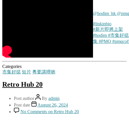
@hodim_hk
@pmqh
#linkinbio
#新片即將上架
#hodim
#市集好掂
集
#PMQ
#pmqcof
Categories
市集好掂
短片
粵要講哩啲
Retro Hub 20
Post author
By
admin
Post date
August 26, 2024
No Comments
on Retro Hub 20