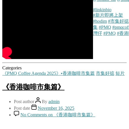
#linkinbio
#新片即將上架
#hodim
#市集好掂
集
#PMQ
#pmqcof
灣仔
#PMQ
#香
Categories
《PMQ Coffee Agenda 2025》•香港咖啡市集篇
市集好掂
短片
《香港咖啡市集篇》
Post author
By
admin
Post date
November 16, 2025
No Comments
on 《香港咖啡市集篇》