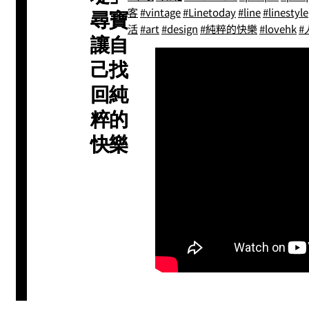
客
#vintage
#Linetoday
#line
#linestyle
尋寶
活
#art
#design
#純粹的快樂
#lovehk
#
讓自
己找
回純
粹的
快樂