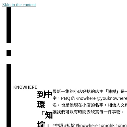
Skip to the content
KNOWHERE
最新一集的小店好掂的店主「陳傑」是
到中
字，PMQ 的Knowhere
@youknowher
環
名，也是他現在小店的名字，相信人文
讓我們可以有時間去欣賞每一件事物。
「知
埞」
#中環
#知埞
#knowhere
#pmqhk
#pmq