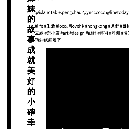
妹
@islandtable.pengchau
@yncccccc
@linetoday
的
#life
#生活
#local
#lovehk
#hongkong
#逛街
#目
故
去處
#逛小店
#art
#design
#設計
#藝術
#坪洲
#慢
事
9號e號舖地下
成
就
美
好
的
小
確
幸