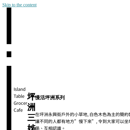
Skip to the content
Island
坪
Table
慢活坪洲系列
Grocer
洲
Cafe
在坪洲永興街戶外的小草地, 白色木色為主的簡約裝潢, 三
三
讓不同的人都有地方”慢下來”, 令到大家可以
姊
偈、互相認識。