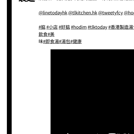
@linetodayhk
@tlkitchen.hk
@tweetyfcy
@ho
#掂
#小店
#好掂
#hodim
#tlktoday
#香港製造湯
飲食
#美
味
#即食湯
#湯包
#健康