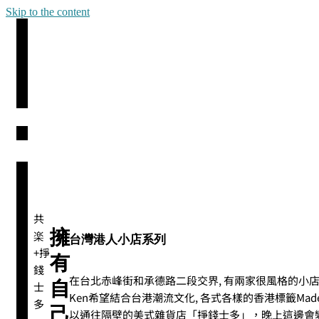
Skip to the content
共
擁
楽
台灣港人小店系列
+掙
有
錢
在台北赤峰街和承德路二段交界, 有兩家很風格的小店
自
士
Ken希望結合台港潮流文化, 各式各樣的香港標籤Made
多
己
以通往隔壁的美式雜貨店「掙錢士多」，晚上這邊會變成