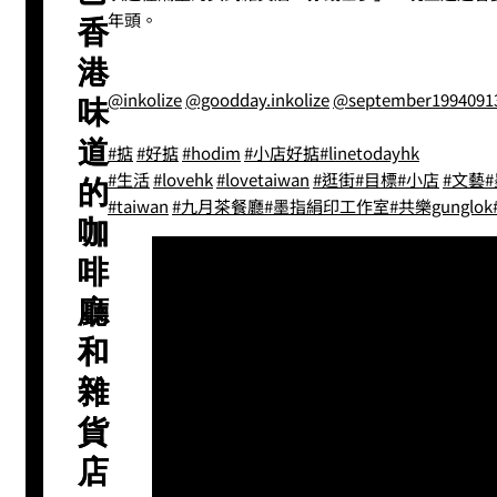
年頭。
香
港
@inkolize
@goodday.inkolize
@september1994091
味
道
#掂
#好掂
#hodim
#小店好掂
#linetodayhk
#生活
#lovehk
#lovetaiwan
#逛街
#目標
#小店
#文藝
的
#taiwan
#九月茶餐廳
#墨指絹印工作室
#共樂gunglok
咖
啡
廳
和
雜
貨
店