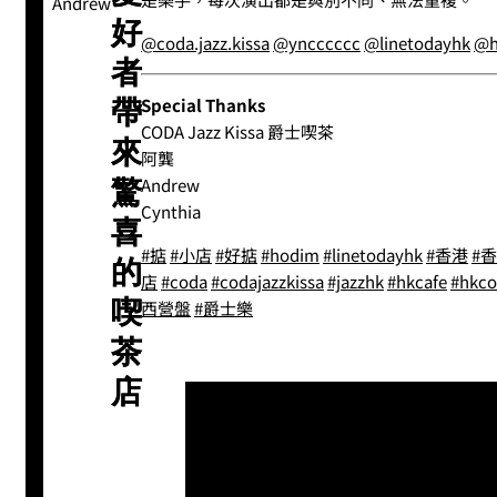
Andrew
好
@coda.jazz.kissa
@yncccccc
@linetodayhk
@h
者
Special Thanks
帶
CODA Jazz Kissa 爵士喫茶
來
阿龔
Andrew
驚
Cynthia
喜
#掂
#小店
#好掂
#hodim
#linetodayhk
#香港
#
的
店
#coda
#codajazzkissa
#jazzhk
#hkcafe
#hkco
喫
西營盤
#爵士樂
茶
店