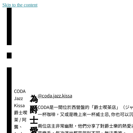
Skip to the content
CODA
@coda.jazz.kissa
為
Jazz
Kissa
CODA是一間位於西營盤的「爵士喫茶店」（ジャズ
爵
爵士喫
一杯咖啡，又或是晚上來一杯威士忌, 你也可以
士
茶 / 阿
兩位店主非常幽默，他們分享了對爵士樂的熱愛
龔、
愛
是樂手，每次演出都是與別不同、無法重複。