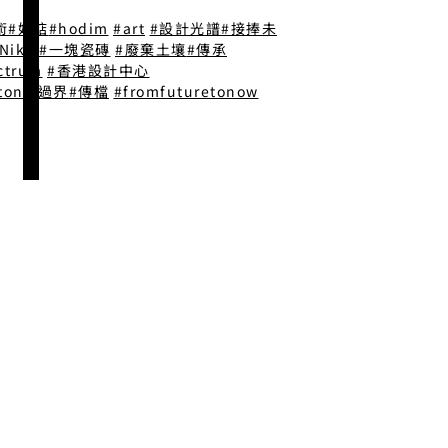
術
#好掂
#hodim
#art
#設計光譜
#接捧未
Niko
#一塊瓷磚
#廢棄土壤
#傳承
ctrum
#香港設計中心
ton
#過界
#傳檔
#fromfuturetonow
@2025 by HODIM HONG KONG