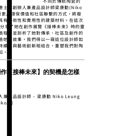
不同於傳統陶瓷的
港土磚創辦人兼產品設計師梁康勤(Niko
以一種更具環保價值和社區聯繫的方式，將廢
具有藝術性和實用性的建築材料。在這次
ko分享了她在創作展覽《接棒未來》時的靈
過程，並剖析了她對傳承、社區及創作的
過她的故事，我們得以一窺這位設計師如
持續性與藝術創新相結合，重塑我們對陶
知。
創作【接棒未來】的契機是怎樣
產品設計師 – 梁康勤 Niko Leung
ko」)