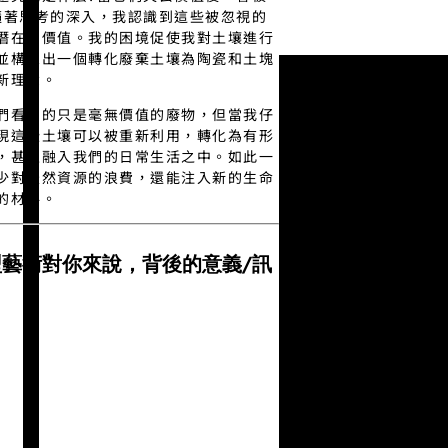
隨著思考的深入，我認識到這些被忽視的
潛在的價值。我的困境促使我對土壤進行
並構思出一個轉化廢棄土壤為陶瓷和土塊
新理念。
們看到的只是毫無價值的廢物，但當我仔
現這些土壤可以被重新利用，轉化為有形
，甚至融入我們的日常生活之中。如此一
少對天然資源的浪費，還能注入新的生命
的材料。
藝術對你來說，背後的意義/訊