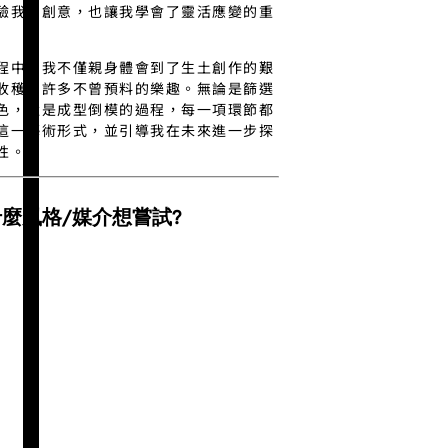
驗我的創意，也讓我學會了靈活應變的重
程中，我不僅親身體會到了生土創作的艱
收穫了許多不曾預料的樂趣。無論是篩選
色，還是成型倒模的過程，每一項環節都
這一藝術形式，並引導我在未來進一步探
性。
麼風格/媒介想嘗試?