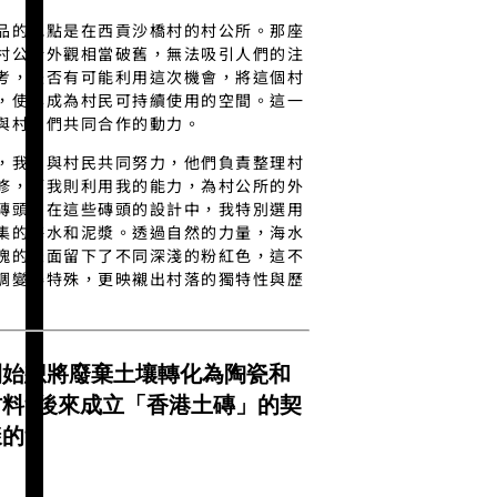
品的地點是在西貢沙橋村的村公所。那座
村公所外觀相當破舊，無法吸引人們的注
考，是否有可能利用這次機會，將這個村
，使其成為村民可持續使用的空間。這一
與村民們共同合作的動力。
，我們與村民共同努力，他們負責整理村
修，而我則利用我的能力，為村公所的外
磚頭。在這些磚頭的設計中，我特別選用
集的海水和泥漿。透過自然的力量，海水
塊的表面留下了不同深淺的粉紅色，這不
調變得特殊，更映襯出村落的獨特性與歷
開始想將廢棄土壤轉化為陶瓷和
料?後來成立「香港土磚」的契
的?