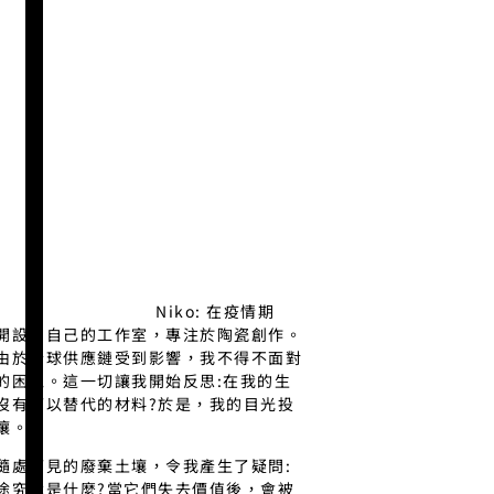
Niko: 在疫情期
開設了自己的工作室，專注於陶瓷創作。
由於全球供應鏈受到影響，我不得不面對
的困境。這一切讓我開始反思:在我的生
沒有可以替代的材料?於是，我的目光投
壤。
隨處可見的廢棄土壤，令我產生了疑問:
途究竟是什麼?當它們失去價值後，會被