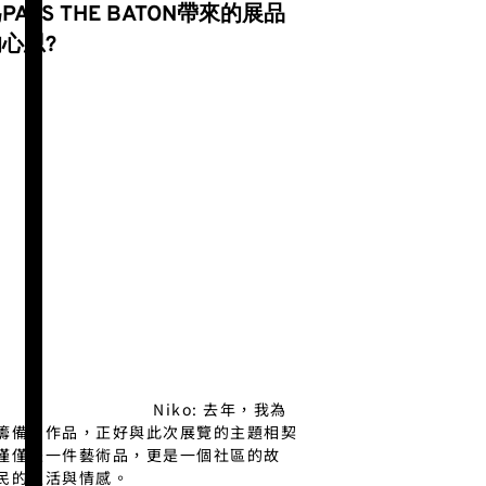
ASS THE BATON帶來的展品
心思?
Niko: 去年，我為
籌備的作品，正好與此次展覽的主題相契
僅僅是一件藝術品，更是一個社區的故
民的生活與情感。