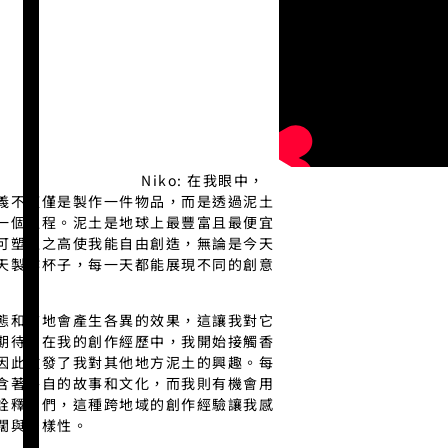
Niko: 在我眼中，
義不僅僅是製作一件物品，而是透過泥土
一個過程。泥土是地球上最豐富且最便宜
可塑性之高使我能自由創造，無論是今天
天製作杯子，每一天都能展現不同的創意
態和質地會產生各異的效果，這讓我對它
期待。在我的創作經歷中，我開始接觸香
因此激發了我對其他地方泥土的興趣。每
含著各自的故事和文化，而我則有機會用
詮釋它們，這種跨地域的創作經驗讓我感
闊與多樣性。