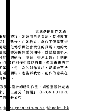
梁康勤的創作之路
重塑的旅程，她運用自然資源，趁機教育
關注與珍惜。在她看來，創作不僅是藝術
更是文化傳承與社會責任的具現。她的每
載著對香港的熱愛與期待，並鼓勵更多人
可能性的過程。隨著「香港土磚」計劃的
iko不僅在創作中尋找自我，還為未來的可
了基石。每一次的創作嘗試，都讓她更接
生活的關聯，也告訴我們，創作的意義在
與探索。
ko及更多設計師精彩作品，請留意設計光譜
」第三部分「傳檔」（FROM FUTURE
，詳情即將公布。
g
@designspectrum.hk
@hodim_hk