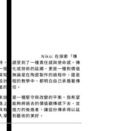
Niko: 在探索「傳
時，我感受到了一種責任感與使命感。傳
一個文化或技術的延續，更是一種對價值
深知，無論是在陶瓷製作的過程中，還是
設計課程的教學中，都明白自己承擔著傳
值的重任。
來說，是一種堅守與改變的平衡。我希望
路上，能夠將過去的價值觀傳遞下去，並
具有創造力的後進者，讓這份傳承得以延
人享受到藝術的美好。