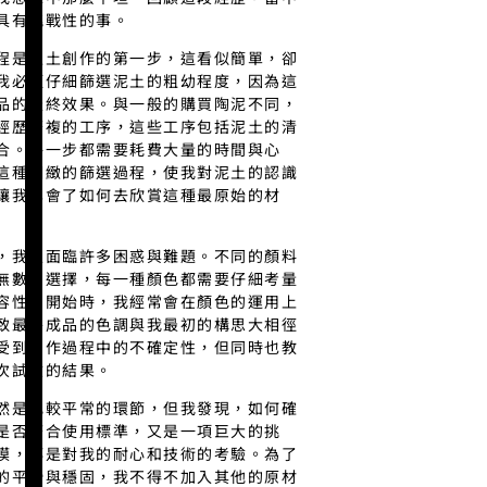
具有挑戰性的事。
程是生土創作的第一步，這看似簡單，卻
我必須仔細篩選泥土的粗幼程度，因為這
品的最終效果。與一般的購買陶泥不同，
經歷繁複的工序，這些工序包括泥土的清
合。每一步都需要耗費大量的時間與心
這種細緻的篩選過程，使我對泥土的認識
讓我學會了如何去欣賞這種最原始的材
，我又面臨許多困惑與難題。不同的顏料
無數的選擇，每一種顏色都需要仔細考量
容性。開始時，我經常會在顏色的運用上
致最終成品的色調與我最初的構思大相徑
受到創作過程中的不確定性，但同時也教
次試驗的結果。
然是比較平常的環節，但我發現，如何確
是否符合使用標準，又是一項巨大的挑
模，都是對我的耐心和技術的考驗。為了
的平滑與穩固，我不得不加入其他的原材