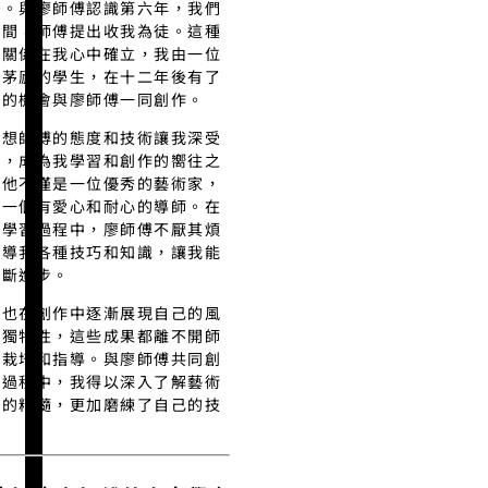
術。與廖師傅認識第六年，我們
談間，師傅提出收我為徒。這種
徒關係在我心中確立，我由一位
出茅廬的學生，在十二年後有了
貴的機會與廖師傅一同創作。
榮想師傅的態度和技術讓我深受
染，成為我學習和創作的嚮往之
。他不僅是一位優秀的藝術家，
是一個有愛心和耐心的導師。在
個學習過程中，廖師傅不厭其煩
教導我各種技巧和知識，讓我能
不斷進步。
我也在創作中逐漸展現自己的風
和獨特性，這些成果都離不開師
的栽培和指導。與廖師傅共同創
的過程中，我得以深入了解藝術
作的精髓，更加磨練了自己的技
。