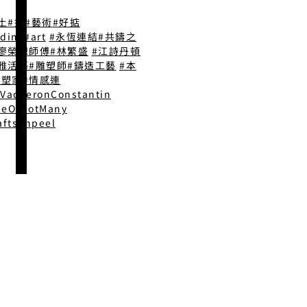
土
#掂
#藝術
#好掂
odim
#art
#永恆連結
#共鑄之
#廖榮想師傅
#林繁盛
#江詩丹頓
雅活藝
#雕塑師
#鑄造工藝
#本
雕塑家
#情感連
VacheronConstantin
eOfNotMany
aftsonpeel
@2025 by HODIM HONG KONG