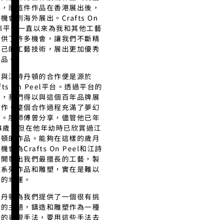
》，而這件作品在香港展出後，
機會到海外展出。Crafts On
el平台一直以來為我和其他工藝
提供了許多機會，讓我們不斷精
自己的工藝技術，展出更加優秀
作品。
次與江詩丹頓的合作便是源於
afts On Peel平台。透過平台的
線，我們得以與這個百年品牌展
合作。整個合作過程充滿了夢幻
彩。廖師傅曾分享，儘管他已年
4歲，但在他年幼時已欣賞過江
丹頓的作品。能夠在這樣的歲月
機會為Crafts On Peel和江詩
頓開發出我們最擅長的工藝，製
一系列作品和雕塑，實在是難以
象的幸運。
詩丹頓為我們提供了一個很有挑
性的主題，鑄造和雕塑作為一種
秀的表現手法，要用這些手法去