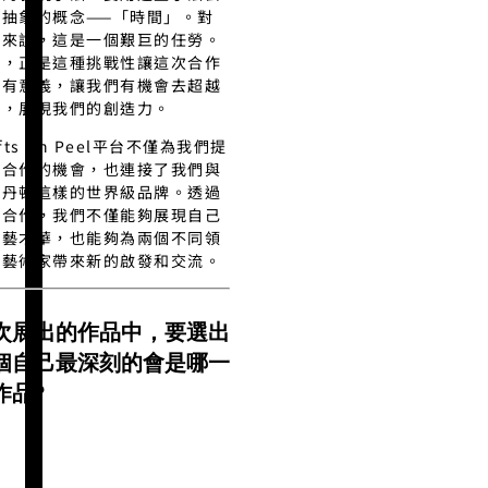
現抽象的概念——「時間」。對
們來說，這是一個艱巨的任勞。
而，正是這種挑戰性讓這次合作
加有意義，讓我們有機會去超越
己，展現我們的創造力。
afts On Peel平台不僅為我們提
了合作的機會，也連接了我們與
詩丹頓這樣的世界級品牌。透過
次合作，我們不僅能夠展現自己
工藝才華，也能夠為兩個不同領
的藝術家帶來新的啟發和交流。
次展出的作品中，要選出
個自己最深刻的會是哪一
作品?