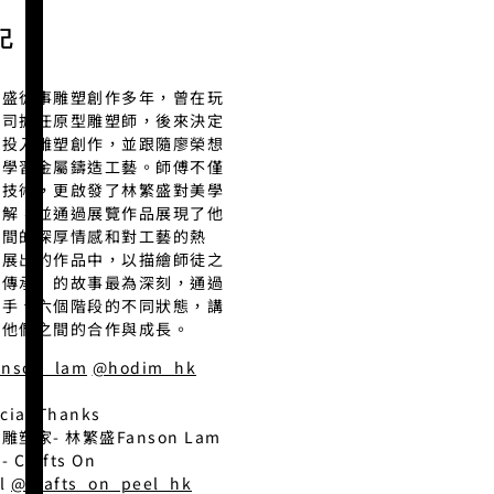
記
繁盛從事雕塑創作多年，曾在玩
公司擔任原型雕塑師，後來決定
心投入雕塑創作，並跟隨廖榮想
傅學習金屬鑄造工藝。師傅不僅
授技術，更啟發了林繁盛對美學
理解，並通過展覽作品展現了他
之間的深厚情感和對工藝的熱
。展出的作品中，以描繪師徒之
「傳承」的故事最為深刻，通過
對手、六個階段的不同狀態，講
了他們之間的合作與成長。
anson_lam
@hodim_hk
cial Thanks
雕塑家- 林繁盛Fanson Lam
 Crafts On
el
@crafts_on_peel_hk