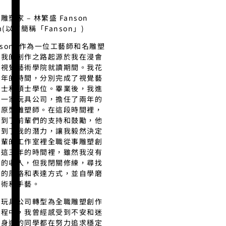
雕塑家 – 林繁盛 Fanson
m(以下簡稱「Fanson」)
nson: 作為一位工藝師和名雕塑
，我的創作之路起源於我在浸會
學視覺藝術學院就讀期間。我花
五年的時間，分別完成了視覺藝
學士和碩士學位。畢業後，我進
了一家玩具公司，擔任了兩年的
具原型雕塑師。在這段時間裡，
得到了前輩們的支持和鼓勵，他
看到了我的潛力，讓我毅然決定
前輩的工作室裡全職從事雕塑創
。這三年的時間裡，雖然我沒有
定的收入，但我閉關修練，尋找
己的風格和表達方式，並自學磨
技術和手藝。
從玩具公司轉型為全職雕塑創作
過程中，我曾經感受到不安和迷
。身邊的同學都在努力追求穩定