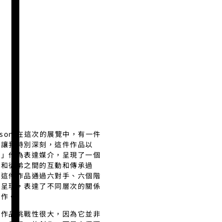
nson:在這次的展覽中，有一件
品讓我特別深刻，這件作品以
手」作為表達媒介，呈現了一個
傅和徒弟之間的互動和傳承過
。這件作品通過六對手、六個階
的呈現，表達了不同層次的關係
合作。
件作品挑戰性很大，因為它並非