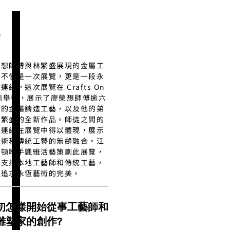
/
榮想師傅與林繁盛展現的金屬工
，不僅是一次展覽，更是一段永
連結。這次展覽在 Crafts On
el舉行，展示了廖榮想師傅逾六
年的金屬鑄造工藝，以及他的弟
林繁盛的全新作品。師徒之間的
感連結在展覽中得以體現，展示
藝術和傳統工藝的無縫融合。江
丹頓聯手飄雅活藝策劃此展覽，
在支持本地工藝師和傳統工藝，
同追求永恆藝術的完美。
初怎樣開始從事工藝師和
雕塑家的創作?