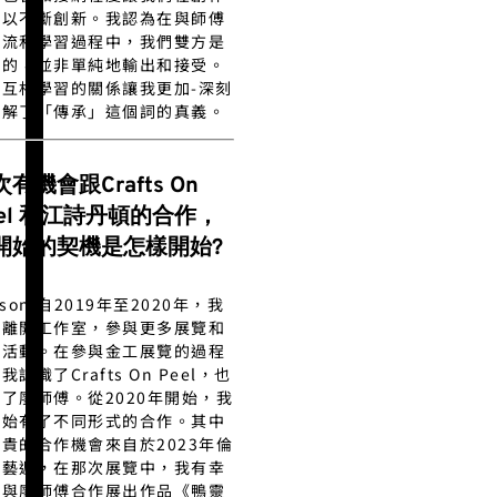
可以不斷創新。我認為在與師傅
交流和學習過程中，我們雙方是
動的，並非單純地輸出和接受。
種互相學習的關係讓我更加-深刻
理解了「傳承」這個詞的真義。
有機會跟Crafts On
eel 和江詩丹頓的合作，
開始的契機是怎樣開始?
nson:自2019年至2020年，我
始離開工作室，參與更多展覽和
學活動。在參與金工展覽的過程
我認識了Crafts On Peel，也
了廖師傅。從2020年開始，我
開始有了不同形式的合作。其中
貴的合作機會來自於2023年倫
工藝週，在那次展覽中，我有幸
以與廖師傅合作展出作品《鴨靈