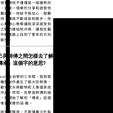
，我發現他不僅僅是一個優秀的
師，更是一個樂於分享和啟發他
的藝術家。他給予我信心、鼓勵
支持，讓我不斷成長和進步。他
耐心和用心教導讓我深深感受到
生之間的連結和共鳴，讓我在藝
創作的道路上找到了更多的方向
可能性。
己與師傅之間怎樣去了解
傳承」這個字的意思?
nson:在自學的三年間，我對寫
的雕塑創作產生了極大的熱情。
喜歡用泥水將動物和人像還原成
塑作品。然而，在學習師傅的過
中，我開始了解到「傳承」這個
後更深層的涵 義。
傅經常提醒我，不要僅專注於製