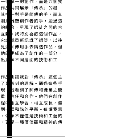
是一個單一的創作，而是六個獨
的作品共同展示「傳承」的概
。其中一對手是師傅的手，而其
的則是雕塑創作者的手，透過這
手的組合，呈現了師徒之間的合
和互動。我特別喜歡這個作品，
為它讓我重新認識了師傅。以往
只見過師傅用手去鑄造作品，但
次他的手成為了創作的一部分，
示出更多不同層面的技術和工
。
件作品也讓我對「傳承」這個主
有了更深刻的理解。通過這些手
呈現，我看到了師傅和徒弟之間
尊重、信任和合作。他們在創作
過程中相互學習、相互成長，最
達到一種和諧的平衡。這讓我意
到，傳承不僅僅是技術和工藝的
承，更是一種價值觀和精神的傳
。