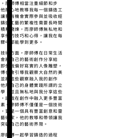
面，廖師傅相當注重細節和步
，他耐心地教導我每一個鑄造工
，讓我有機會實際參與並吸收經
。鑄造工藝的繁複性需要長時間
累積和磨煉，而廖師傅無私地和
分享他的技巧和心得，讓我在每
步驟中都能學到更多。
了技術方面，廖師傅在日常生活
也會將自己的藝術創作分享給
。即使我偏好寫實的人像雕塑，
師傅也會引導我觀察大自然的美
，並將這些觀察融入我的創作
。他用自己的身體實踐所謂的立
美學，並且無私地與我分享這些
法，讓我在創作中融入更多豐富
元素。廖師傅不僅僅是一個技術
家，更是一個具有豐富創意和靈
的藝術家，他的教導和帶領讓我
斷突破自己的藝術界限。
與廖師傅一起學習鑄造的過程