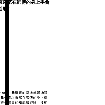
直以來在師傅的身上學會
甚麼?
nson:在我漫長的鑄造學習過程
，我一直以來都在師傅的身上學
了許多寶貴的知識和經驗。技術