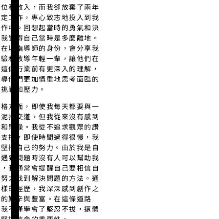
職位和收入，而我卻放棄了兩年
穩定工作，專心致志地投入到我
創作中。回想起當時的勇氣和決
，我覺得自己當時是多麼離地。
現在以指導師的身份，會分享我
經驗和教導年輕一輩，讓他們在
入這個行業前有更深入的理解，
引導他們更加慎重地思考面臨的
種挑戰和壓力。
性格方面，即使我每天都要與一
陶泥打交道，但我從來沒有感到
獨和悶燥。我從不追求觀眾的讚
和支持，即使時間過得很慢，我
然堅持自己的努力。由於我是自
，遇到問題時沒有人可以幫助我
答，我通常會提醒自己要相信自
，努力找到解決問題的方法。通
這樣的經歷，我深深感到創作之
上的艱辛與豐富。在這條道路
，我不僅學會了堅忍不拔，還體