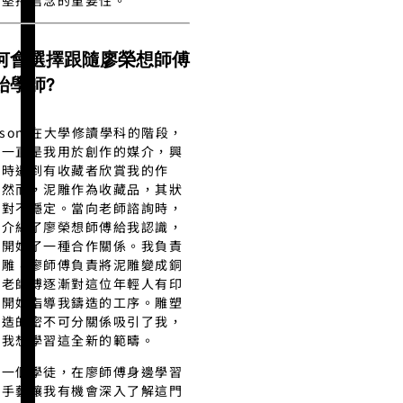
到堅持信念的重要性。
何會選擇跟隨廖榮想師傅
始學師?
nson:在大學修讀學科的階段，
塑一直是我用於創作的媒介，興
當時遇到有收藏者欣賞我的作
。然而，泥雕作為收藏品，其狀
相對不穩定。當向老師諮詢時，
們介紹了廖榮想師傅給我認識，
們開始了一種合作關係。我負責
泥雕，廖師傅負責將泥雕變成銅
。老師傅逐漸對這位年輕人有印
，開始指導我鑄造的工序。雕塑
鑄造的密不可分關係吸引了我，
此我想學習這全新的範疇。
為一個學徒，在廖師傅身邊學習
造手藝讓我有機會深入了解這門