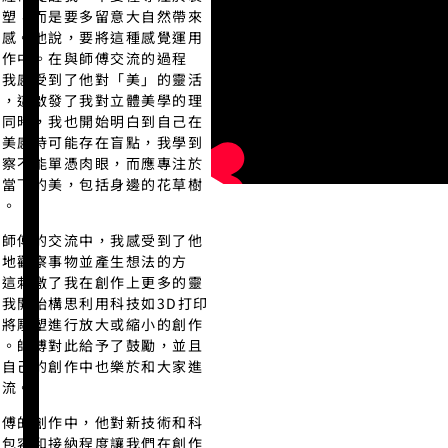
雕塑，而是要多留意大自然帶來
美感。他說，要將這種感覺運用
創作中。在與師傅交流的過程
，我感受到了他對「美」的靈活
義，這啟發了我對立體美學的理
。同時，我也開始明白到自己在
察美感時可能存在盲點，我學到
觀察不能單憑肉眼，而應專注於
受當下的美，包括身邊的花草樹
等。
與師傅的交流中，我感受到了他
觀地觀察事物並產生想法的方
，這刺激了我在創作上更多的靈
。我開始構思利用科技如3D打印
術將雕塑進行放大或縮小的創作
法。師傅對此給予了鼓勵，並且
他自己的創作中也樂於和大家進
交流。
師傅的創作中，他對新技術和科
的包容和接納程度讓我們在創作