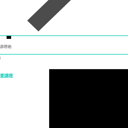
講哩啲
啲
要講哩