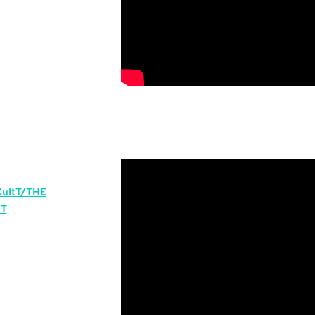
ultT/THE
T