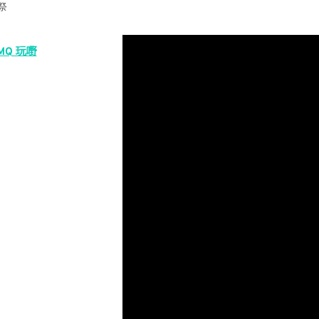
祭
MQ 玩嘢