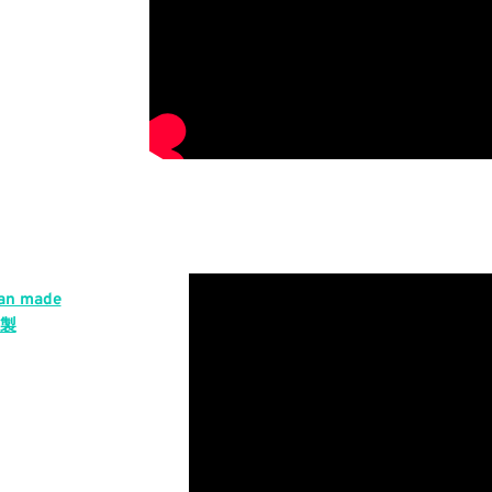
an made
製