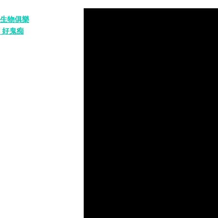
生物俱樂
& 好鬼痴