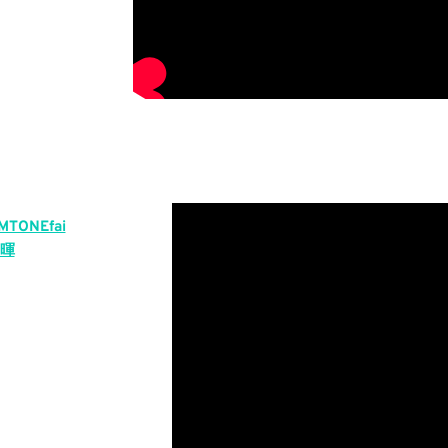
MTONEfai
暉