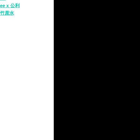
fee x 公利
竹蔗水